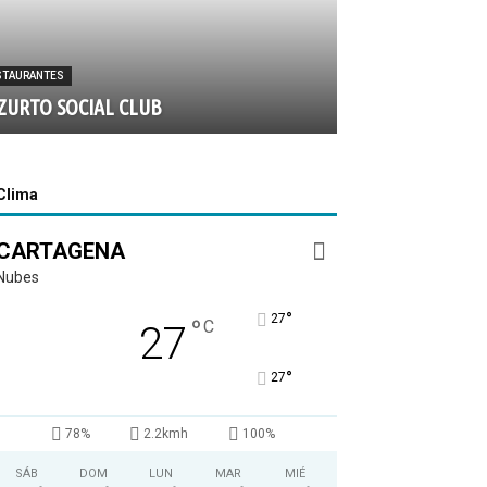
STAURANTES
ZURTO SOCIAL CLUB
Clima
CARTAGENA
Nubes
°
27
°
C
27
°
27
78%
2.2kmh
100%
SÁB
DOM
LUN
MAR
MIÉ