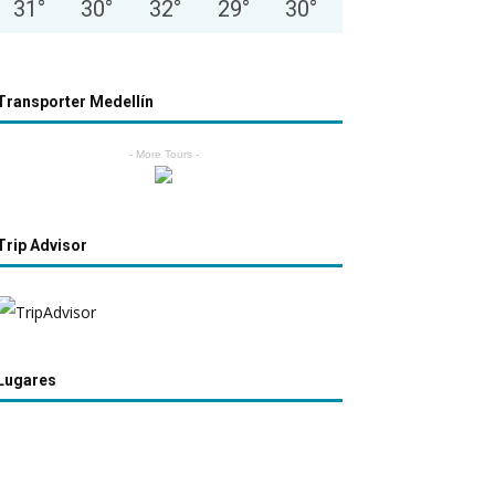
31
°
30
°
32
°
29
°
30
°
Transporter Medellín
- More Tours -
Trip Advisor
Lugares