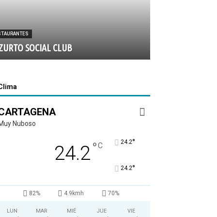
STAURANTES
ZURTO SOCIAL CLUB
Clima
CARTAGENA
Muy Nuboso
°
24.2
°
C
24.2
°
24.2
82%
4.9kmh
70%
LUN
MAR
MIÉ
JUE
VIE